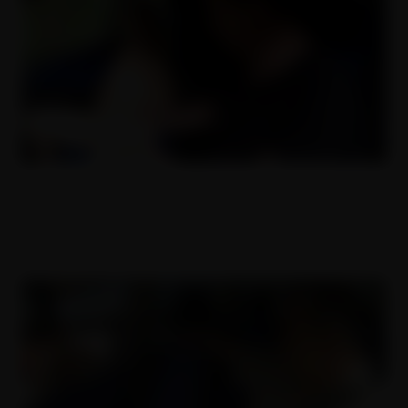
Děvka na kraji zákona
30.07.2019