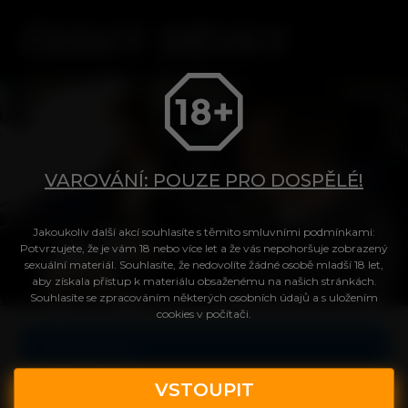
VAROVÁNÍ: POUZE PRO DOSPĚLÉ!
Jakoukoliv další akcí souhlasíte s těmito smluvními podmínkami:
Tvůj přístup do videa
Potvrzujete, že je vám 18 nebo více let a že vás nepohoršuje zobrazený
sexuální materiál. Souhlasíte, že nedovolíte žádné osobě mladší 18 let,
aby získala přístup k materiálu obsaženému na našich stránkách.
Souhlasíte se zpracováním některých osobních údajů a s uložením
Login
cookies v počítači.
Celé video
Heslo
VSTOUPIT