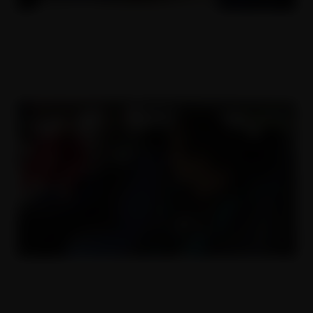
Vystříkaná kurva
19.10.2018
Anální nářez za prachy
12.10.2018