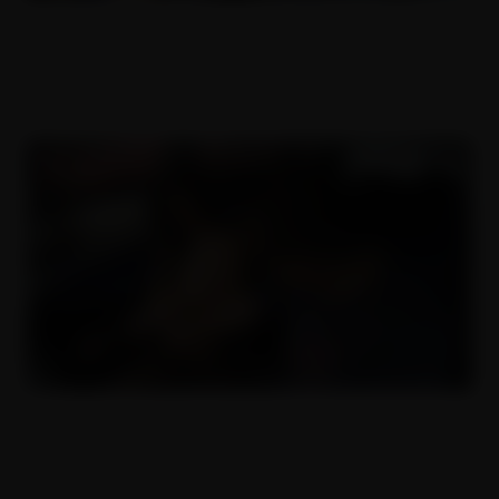
ČESKÝ DĚVKY 13
26.01.2018
Zpráskaná coura
30.11.2018