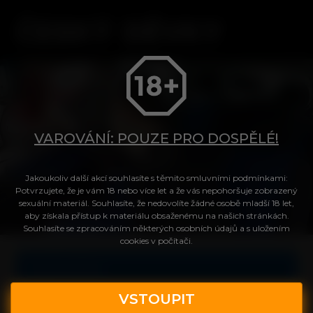
VAROVÁNÍ: POUZE PRO DOSPĚLÉ!
Jakoukoliv další akcí souhlasíte s těmito smluvními podmínkami:
Tvůj přístup do videa
Potvrzujete, že je vám 18 nebo více let a že vás nepohoršuje zobrazený
sexuální materiál. Souhlasíte, že nedovolíte žádné osobě mladší 18 let,
aby získala přístup k materiálu obsaženému na našich stránkách.
Souhlasíte se zpracováním některých osobních údajů a s uložením
Login
cookies v počítači.
Celé video
Heslo
VSTOUPIT