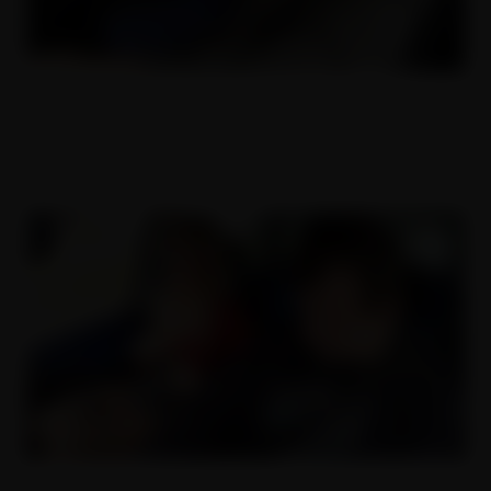
Děvka a policajti
23.03.2019