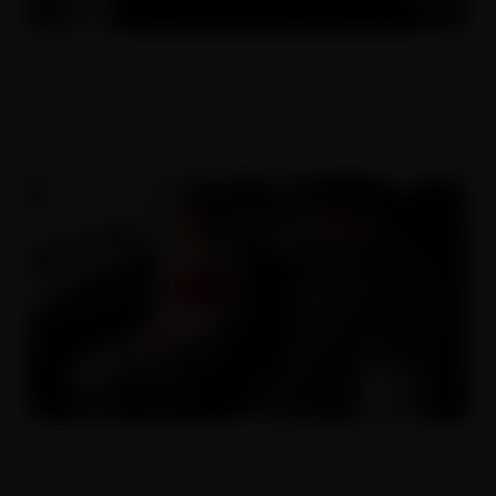
Zralá anální děvka
07.08.2019
Tvrdě zmrdaná kurva