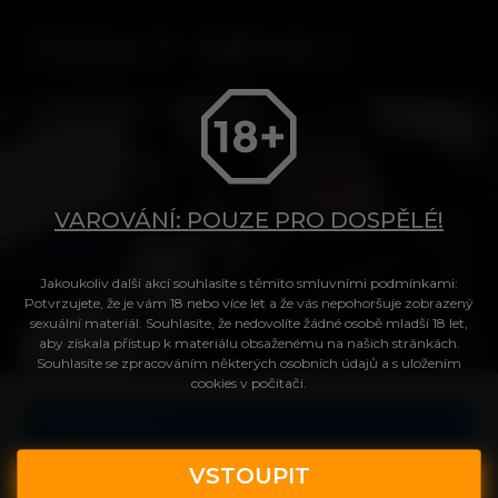
VAROVÁNÍ: POUZE PRO DOSPĚLÉ!
Tvůj přístup do videa
Jakoukoliv další akcí souhlasíte s těmito smluvními podmínkami:
Potvrzujete, že je vám 18 nebo více let a že vás nepohoršuje zobrazený
sexuální materiál. Souhlasíte, že nedovolíte žádné osobě mladší 18 let,
aby získala přístup k materiálu obsaženému na našich stránkách.
Login
Souhlasíte se zpracováním některých osobních údajů a s uložením
cookies v počítači.
Celé video
Heslo
VSTOUPIT